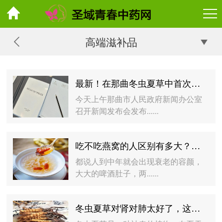
高端滋补品
最新！在那曲冬虫夏草中首次发现4种药用活性成分（长春西汀、依那普利拉、倍他洛尔、贝沙罗汀）
今天上午那曲市人民政府新闻办公室
召开新闻发布会发布......
吃不吃燕窝的人区别有多大？看完这10张图恍然大悟
都说人到中年就会出现衰老的容颜，
大大的啤酒肚子，两......
冬虫夏草对肾对肺太好了，这样配伍效果更佳！